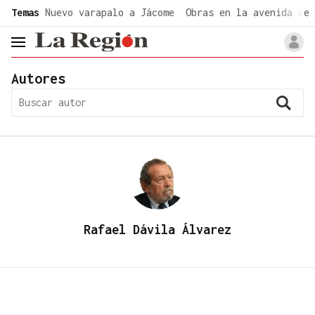
common.go-to-content
Temas
Nuevo varapalo a Jácome
Obras en la avenida de 
header.menu.open
Autores
Rafael Dávila Álvarez