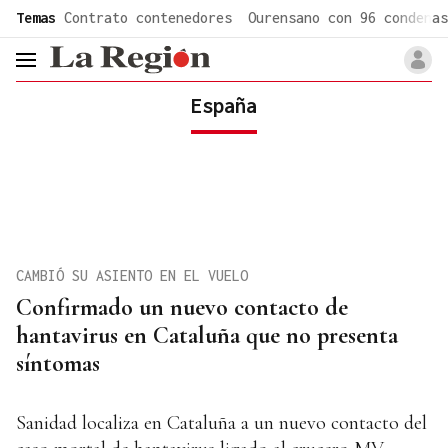
common.go-to-content
Temas
Contrato contenedores
Ourensano con 96 condenas
header.menu.open
España
CAMBIÓ SU ASIENTO EN EL VUELO
Confirmado un nuevo contacto de
hantavirus en Cataluña que no presenta
síntomas
Sanidad localiza en Cataluña a un nuevo contacto del