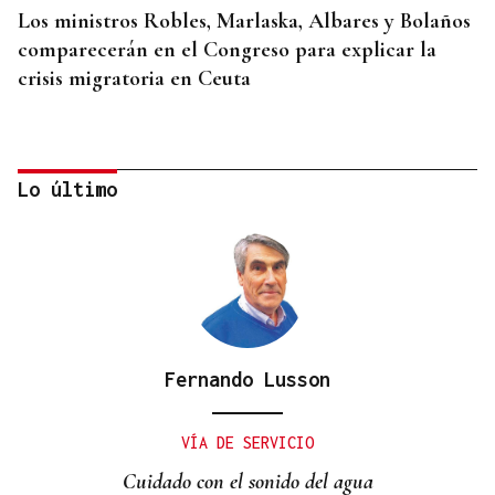
Los ministros Robles, Marlaska, Albares y Bolaños
comparecerán en el Congreso para explicar la
crisis migratoria en Ceuta
Lo último
Fernando Lusson
"EN COORDINACIÓN CON EL GOBIERNO"
El PSOE garantiza que Felipe VI visitará Ceuta
VÍA DE SERVICIO
“cuando sea oportuno”
Cuidado con el sonido del agua