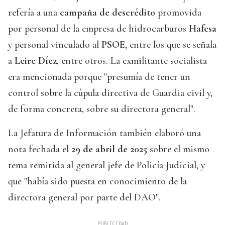
refería a una
campaña de descrédito
promovida
por personal de la empresa de hidrocarburos
Hafesa
y personal vinculado al
PSOE
, entre los que se señala
a
Leire Díez
, entre otros. La exmilitante socialista
era mencionada porque "presumía de tener un
control sobre la cúpula directiva de Guardia civil y,
de forma concreta, sobre su directora general".
La Jefatura de Información también elaboró una
nota fechada el
29 de abril de 2025
sobre el mismo
tema remitida al general jefe de Policía Judicial, y
que "había sido puesta en conocimiento de la
directora general por parte del DAO".