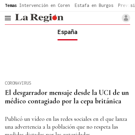
common.go-to-content
Temas
Intervención en Coren
Estafa en Burgos
Previsi
header.menu.open
España
CORONAVIRUS
El desgarrador mensaje desde la UCI de un
médico contagiado por la cepa británica
Publicó un vídeo en las redes sociales en el que lanza
una advertencia a la población que no respeta las
medidas dictadas por las autoridades