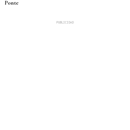
Ponte
ASESINÓ A SU ABUELO
Un tiroteo escolar en Tailandia deja al menos 6
muertos y 15 heridos