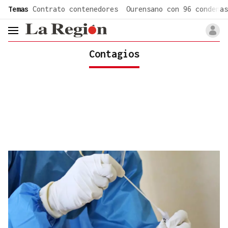
common.go-to-content
Temas
Contrato contenedores
Ourensano con 96 condenas
header.menu.open
Contagios