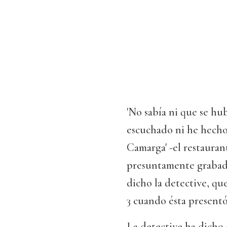
'No sabía ni que se hu
escuchado ni he hecho
Camarga' -el restauran
presuntamente grabada
dicho la detective, qu
3 cuando ésta present
La detective ha dicho