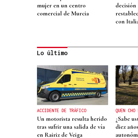
mujer en un centro
decisión
comercial de Murcia
restablec
con Itali
Lo último
ADVIERTE CONTRA RETORNOS
Unicef asegura que "faltan
menores por registrar" en
Ceuta y pide analizar caso
ACCIDENTE DE TRÁFICO
QUEN CHO 
por caso
Un motorista resulta herido
¿Sabe us
tras sufrir una salida de vía
diez año
en Rairiz de Veiga
autonómi