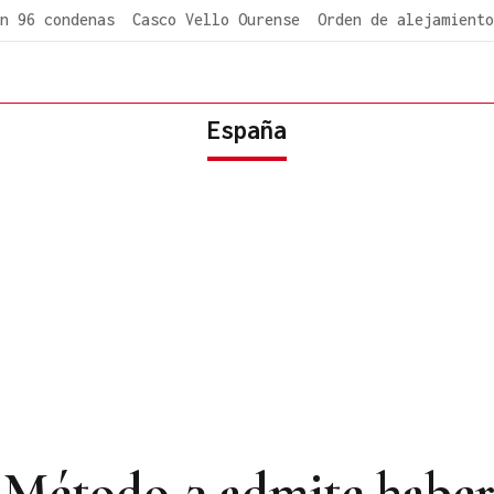
n 96 condenas
Casco Vello Ourense
Orden de alejamiento
España
 Método-3 admite haber