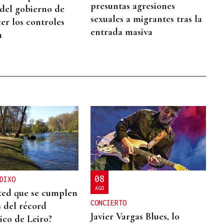
presuntas agresiones
 del gobierno de
sexuales a migrantes tras la
er los controles
entrada masiva
a
08
DIXO
AGO
ted que se cumplen
CONCIERTO
s del récord
Javier Vargas Blues, lo
co de Leiro?