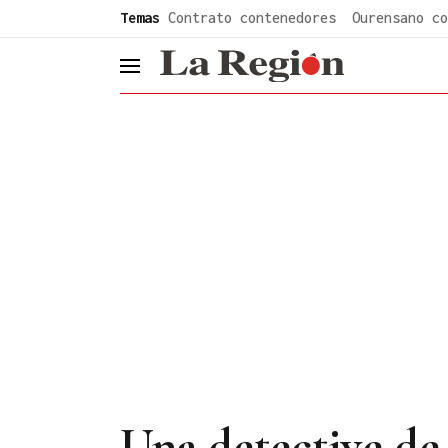
common.go-to-content
Temas
Contrato contenedores
Ourensano co
header.menu.open
Una detective de