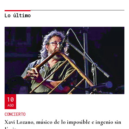
Lo último
ESPACIO SCHENGEN
Grande-Marlaska comunica a la Unión Europea la
decisión del gobierno de restablecer los controles
con Italia
10
AGO
CONCIERTO
Xavi Lozano, músico de lo imposible e ingenio sin