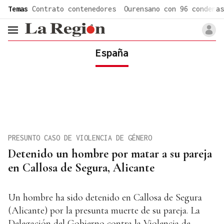
common.go-to-content
Temas
Contrato contenedores
Ourensano con 96 condenas
header.menu.open
España
PRESUNTO CASO DE VIOLENCIA DE GÉNERO
Detenido un hombre por matar a su pareja
en Callosa de Segura, Alicante
Un hombre ha sido detenido en Callosa de Segura
(Alicante) por la presunta muerte de su pareja. La
Delegación del Gobierno contra la Violencia de