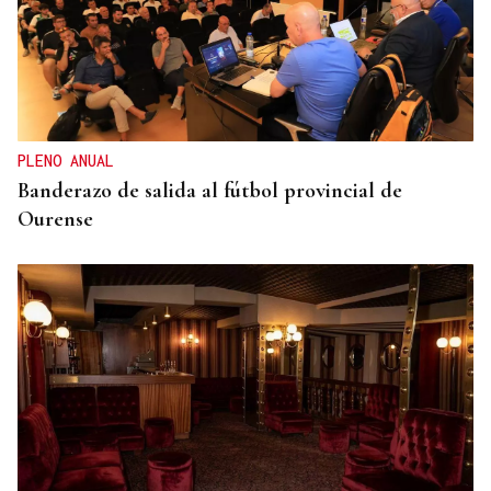
"LA LEY TIENE QUE CUMPLIRSE"
El Gobierno alerta a las CCAA que si se niegan a
acoger menores de Ceuta "entonces tendrá que
actuar de oficio Fiscalía"
PLENO ANUAL
Banderazo de salida al fútbol provincial de
Ourense