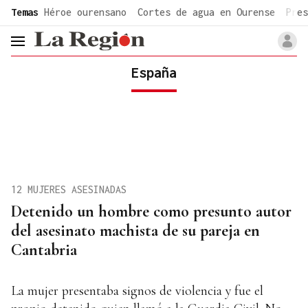
common.go-to-content
Temas
Héroe ourensano
Cortes de agua en Ourense
Pres
header.menu.open
España
12 MUJERES ASESINADAS
Detenido un hombre como presunto autor
del asesinato machista de su pareja en
Cantabria
La mujer presentaba signos de violencia y fue el