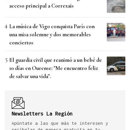
acceso principal a Correxais
La música de Vigo conquista París con
una misa solemne y dos memorables
conciertos
El guardia civil que reanimó a un bebé de
10 días en Ourense: "Me encuentro feliz
de salvar una vida”.
Newsletters La Región
Apúntate a las que más te interesen y
recíbelas de manera gratuita en tu