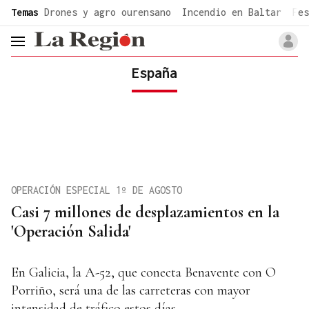
common.go-to-content
Temas
Drones y agro ourensano
Incendio en Baltar
Fes
header.menu.open
España
OPERACIÓN ESPECIAL 1º DE AGOSTO
Casi 7 millones de desplazamientos en la
'Operación Salida'
En Galicia, la A-52, que conecta Benavente con O
Porriño, será una de las carreteras con mayor
intensidad de tráfico estos días.