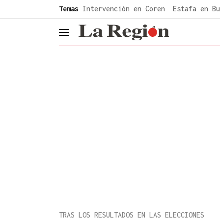
common.go-to-content
Temas
Intervención en Coren
Estafa en Bu
header.menu.open
TRAS LOS RESULTADOS EN LAS ELECCIONES