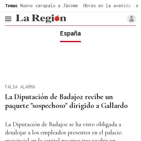
common.go-to-content
Temas
Nuevo varapalo a Jácome
Obras en la avenida de 
header.menu.open
España
FALSA ALARMA
La Diputación de Badajoz recibe un
paquete "sospechoso" dirigido a Gallardo
La Diputación de Badajoz se ha visto obligada a
desalojar a los empleados presentes en el palacio
provincial en la capital pacense tras recibir un