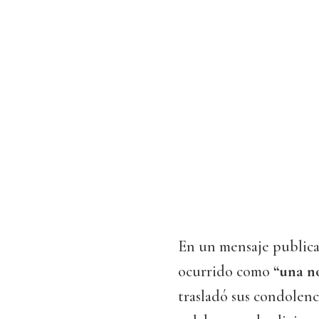
En un mensaje publicad
ocurrido como
“una n
trasladó sus condolenci