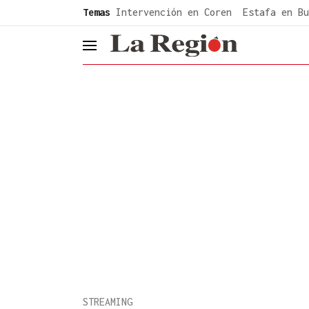
common.go-to-content
Temas
Intervención en Coren
Estafa en Bu
header.menu.open
STREAMING