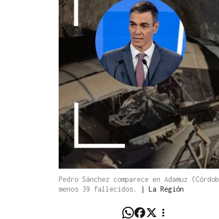
Pedro Sánchez comparece en Adamuz (Córdob
menos 39 fallecidos.
|
La Región