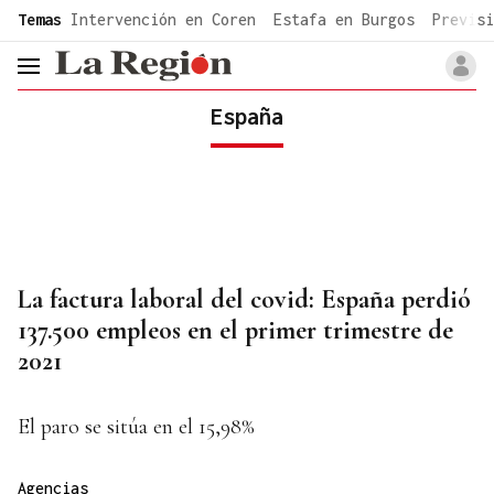
common.go-to-content
Temas
Intervención en Coren
Estafa en Burgos
Previsi
header.menu.open
España
La factura laboral del covid: España perdió
137.500 empleos en el primer trimestre de
2021
El paro se sitúa en el 15,98%
Agencias