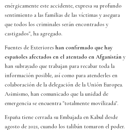
enérgicamente este accidente, expresa su profundo
sentimiento a las familias de las víctimas y asegura
que todos los criminales serán encontrados y
castigados", ha agregado.
Fuentes de Exteriores
han confirmado que hay
españoles afectados en el atentado en Afganistán
y
han subrayado que trabajan para recabar toda la
información posible, así como para atenderles en
colaboración de la delegación de la Unión Europea.
Asimismo, han comunicado que la unidad de
emergencia se encuentra "totalmente movilizada".
España tiene cerrada su Embajada en Kabul desde
agosto de 2021, cuando los talibán tomaron el poder.