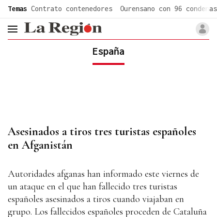
common.go-to-content
Temas
Contrato contenedores
Ourensano con 96 condenas
header.menu.open
España
Asesinados a tiros tres turistas españoles
en Afganistán
Autoridades afganas han informado este viernes de
un ataque en el que han fallecido tres turistas
españoles asesinados a tiros cuando viajaban en
grupo. Los fallecidos españoles proceden de Cataluña