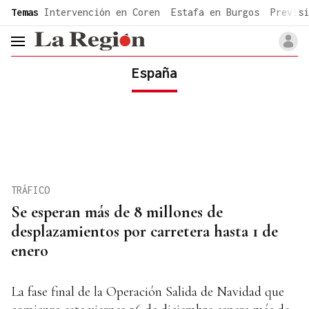
common.go-to-content
Temas
Intervención en Coren
Estafa en Burgos
Previsi
header.menu.open
España
TRÁFICO
Se esperan más de 8 millones de
desplazamientos por carretera hasta 1 de
enero
La fase final de la Operación Salida de Navidad que