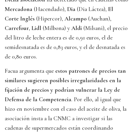
Mercadona
(Hacendado),
Dia
(Dia Láctea),
El
Corte Inglés
(Hipercor),
Alcampo
(Auchan),
Carrefour
,
Lidl
(Milbona) y
Aldi
(Milsani), el precio
del litro de leche entera es de 0,91 euros, el de
semidesnatada es de 0,83 euros, y el de desnatada es
de 0,80 euros.
Facua argumenta que
estos patrones de precios tan
similares sugieren posibles irregularidades en la
fijación de precios y podrían vulnerar la Ley de
Defensa de la Competencia
. Por ello, al igual que
hizo en noviembre con el caso del aceite de oliva, la
asociación insta a la CNMC a investigar si las
cadenas de supermercados están coordinando