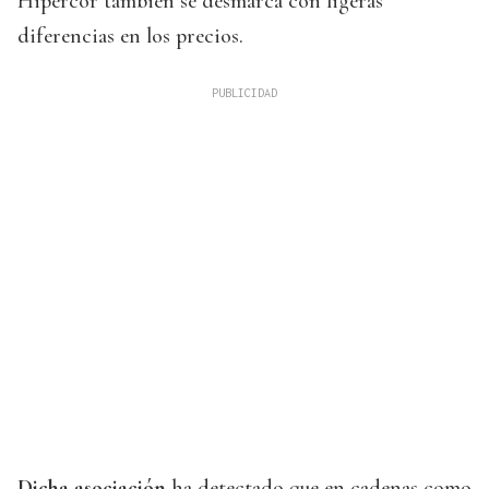
Hipercor también se desmarca con ligeras
diferencias en los precios.
Dicha asociación
ha detectado que en cadenas como