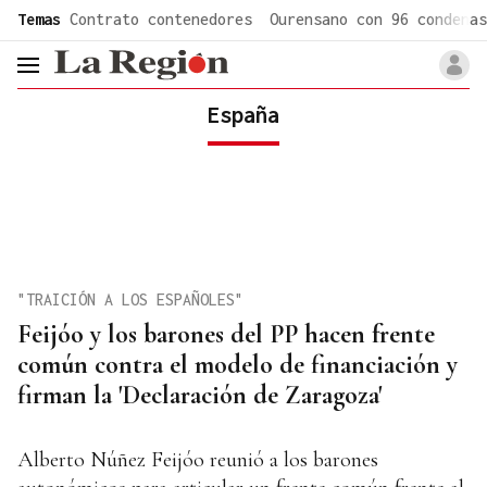
common.go-to-content
Temas
Contrato contenedores
Ourensano con 96 condenas
header.menu.open
España
"TRAICIÓN A LOS ESPAÑOLES"
Feijóo y los barones del PP hacen frente
común contra el modelo de financiación y
firman la 'Declaración de Zaragoza'
Alberto Núñez Feijóo reunió a los barones