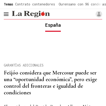
common.go-to-content
Temas
Contrato contenedores
Ourensano con 96 condenas
header.menu.open
España
GARANTÍAS ADICIONALES
Feijóo considera que Mercosur puede ser
una “oportunidad económica”, pero exige
control del fronteras e igualdad de
condiciones