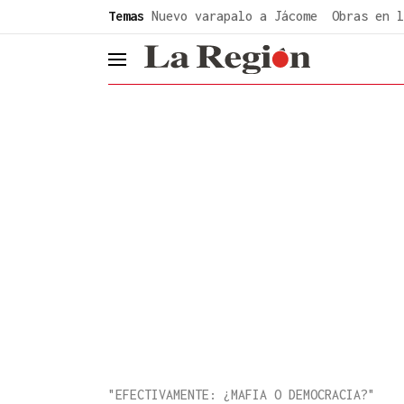
common.go-to-content
Temas
Nuevo varapalo a Jácome
Obras en l
header.menu.open
"EFECTIVAMENTE: ¿MAFIA O DEMOCRACIA?"