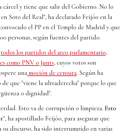
a cárcel y tiene que salir del Gobierno. No lo
en Soto del Real", ha declarado Feijóo en la
convocado el PP en el Templo de Madrid y que
00 personas, según fuentes del partido.
a
todos los partidos del arco parlamentario,
nes como PNV o Junts
, cuyos votos son
rospere una
moción de censura
. Según ha
so de que "viene la ultraderecha" porque lo que
rgüenza o dignidad".
verdad. Esto va de corrupción o limpieza.
Esto
ir
", ha apostillado Feijóo, para asegurar que
n su discurso, ha sido interrumpido en varias