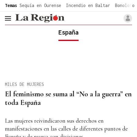
common.go-to-content
Temas
Sequía en Ourense
Incendio en Baltar
Bonoloto 
header.menu.open
España
MILES DE MUJERES
El feminismo se suma al “No a la guerra” en
toda España
Las mujeres reivindicaron sus derechos en
manifestaciones en las calles de diferentes puntos de
España y de nuevo con divisiones.