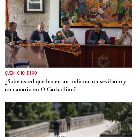
INCENDIO EN UN BARRANCO
Unos 200 efectivos combaten el incendio de Tírig,
que ya roza las 400 hectáreas
QUEN CHO DIXO
¿Sabe usted que hacen un italiano, un sevillano y
un canario en O Carballiño?