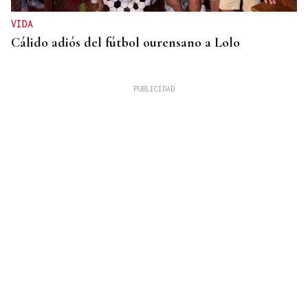
VIDA
Cálido adiós del fútbol ourensano a Lolo
GUERRA
Israel rechaza el plan de 15 puntos para Gaza
impulsado por Estados Unidos