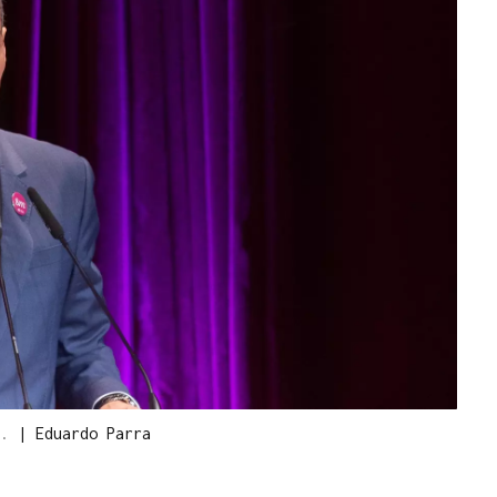
z.
|
Eduardo Parra