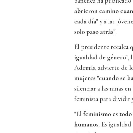
Sánchez ha publicado 
abrieron camino cuand
cada día"
y a las jóven
solo paso atrás"
.
El presidente recalca
igualdad de género"
, 
Además, advierte de
l
mujeres
"cuando se ba
silenciar a las niñas e
feminista para dividir 
"El feminismo es todo
humanos
. Es igualdad 