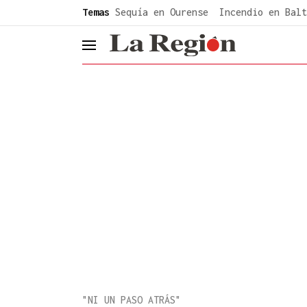
common.go-to-content
Temas
Sequía en Ourense
Incendio en Balt
header.menu.open
"NI UN PASO ATRÁS"