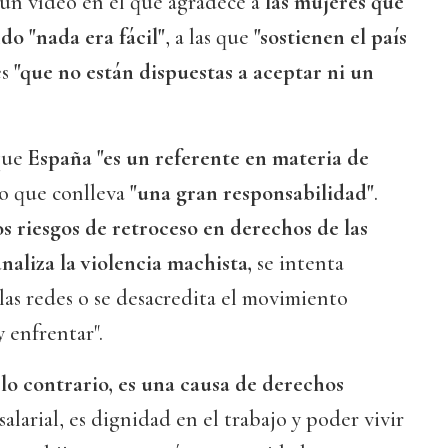
un vídeo en el que agradece a
las mujeres que
o "nada era fácil"
, a las que
"sostienen el país
es
"que no están dispuestas a aceptar ni un
 que
España "es un referente en materia de
lo que conlleva
"una gran responsabilidad"
.
os riesgos de retroceso en derechos de las
naliza la violencia machista,
se intenta
n las redes o se desacredita el movimiento
y enfrentar".
 lo contrario, es una causa de derechos
salarial, es dignidad en el trabajo y poder vivir