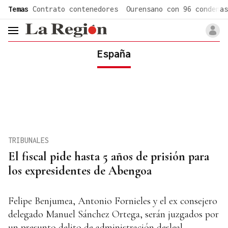
common.go-to-content
Temas
Contrato contenedores
Ourensano con 96 condenas
header.menu.open
España
TRIBUNALES
El fiscal pide hasta 5 años de prisión para
los expresidentes de Abengoa
Felipe Benjumea, Antonio Fornieles y el ex consejero
delegado Manuel Sánchez Ortega, serán juzgados por
un presunto delito de administración desleal