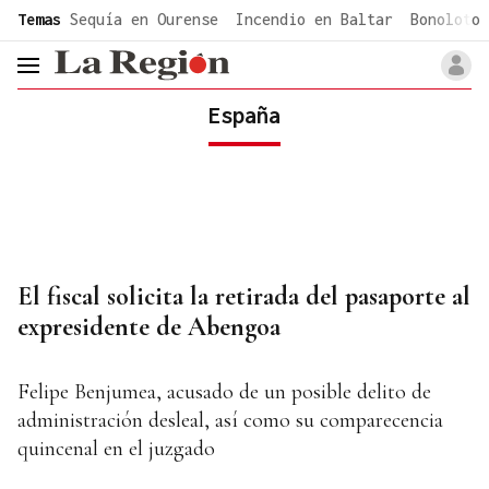
common.go-to-content
Temas
Sequía en Ourense
Incendio en Baltar
Bonoloto 
header.menu.open
España
El fiscal solicita la retirada del pasaporte al
expresidente de Abengoa
Felipe Benjumea, acusado de un posible delito de
administración desleal, así como su comparecencia
quincenal en el juzgado