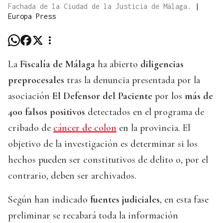
Fachada de la Ciudad de la Justicia de Málaga.
|
Europa Press
La
Fiscalía de Málaga
ha abierto
diligencias
preprocesales
tras la denuncia presentada por la
asociación
El Defensor del Paciente
por los
más de
400 falsos positivos
detectados en el programa de
cribado de
cáncer de colon
en la provincia. El
objetivo de la investigación es determinar si los
hechos pueden ser constitutivos de delito o, por el
contrario, deben ser archivados.
Según han indicado
fuentes judiciales
, en esta fase
preliminar se recabará toda la información