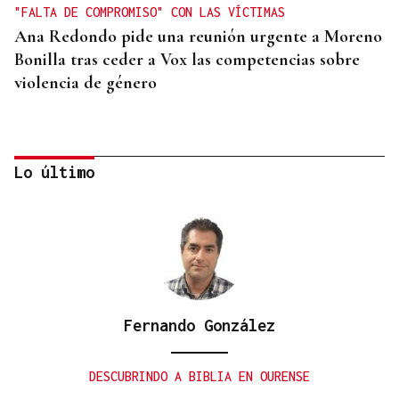
"FALTA DE COMPROMISO" CON LAS VÍCTIMAS
Ana Redondo pide una reunión urgente a Moreno
Bonilla tras ceder a Vox las competencias sobre
violencia de género
Lo último
Fernando González
CRECIMIENTO DEMOGRÁFICO
Gráfico | España roza los 50 millones de habitantes
DESCUBRINDO A BIBLIA EN OURENSE
tras alcanzar un nuevo máximo histórico