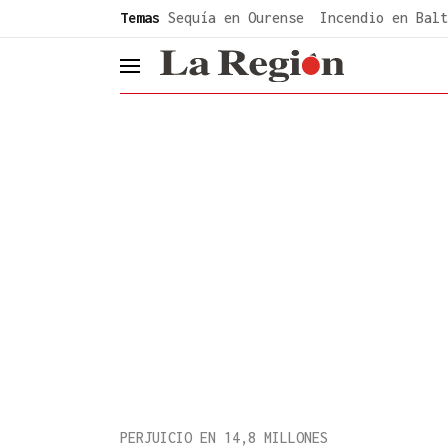
common.go-to-content
Temas
Sequía en Ourense
Incendio en Balt
header.menu.open
PERJUICIO EN 14,8 MILLONES