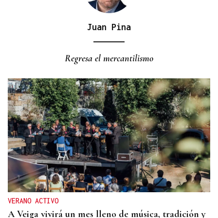
Juan Pina
CRECIMIENTO DEMOGRÁFICO
Gráfico | España roza los 50 millones de habitantes
Regresa el mercantilismo
tras alcanzar un nuevo máximo histórico
VERANO ACTIVO
A Veiga vivirá un mes lleno de música, tradición y