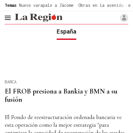
common.go-to-content
Temas
Nuevo varapalo a Jácome
Obras en la avenida de 
header.menu.open
España
BANCA
El FROB presiona a Bankia y BMN a su
fusión
El Fondo de reestructuración ordenada bancaria ve
esta operación como la mejor estrategia "para
optimizar la capacidad de recuperación de las ayudas