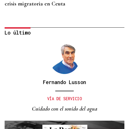
crisis migratoria en Ceuta
Lo último
Fernando Lusson
"EN COORDINACIÓN CON EL GOBIERNO"
El PSOE garantiza que Felipe VI visitará Ceuta
VÍA DE SERVICIO
“cuando sea oportuno”
Cuidado con el sonido del agua