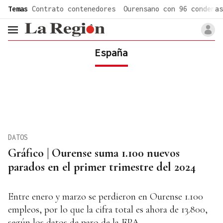
common.go-to-content
Temas
Contrato contenedores
Ourensano con 96 condenas
header.menu.open
España
DATOS
Gráfico | Ourense suma 1.100 nuevos
parados en el primer trimestre del 2024
Entre enero y marzo se perdieron en Ourense 1.100
empleos, por lo que la cifra total es ahora de 13.800,
según los datos de paro de la EPA