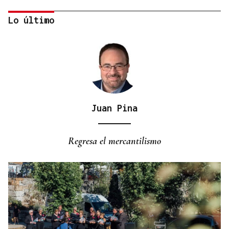
Lo último
Juan Pina
CRECIMIENTO DEMOGRÁFICO
Gráfico | España roza los 50 millones de habitantes
Regresa el mercantilismo
tras alcanzar un nuevo máximo histórico