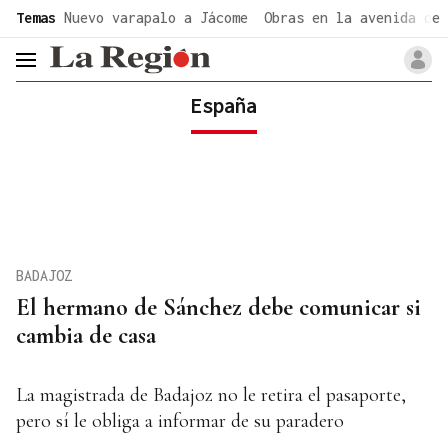
common.go-to-content
Temas
Nuevo varapalo a Jácome
Obras en la avenida de 
header.menu.open
España
BADAJOZ
El hermano de Sánchez debe comunicar si
cambia de casa
La magistrada de Badajoz no le retira el pasaporte,
pero sí le obliga a informar de su paradero