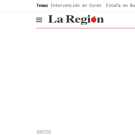
common.go-to-content
Temas
Intervención en Coren
Estafa en Bu
header.menu.open
JUICIO