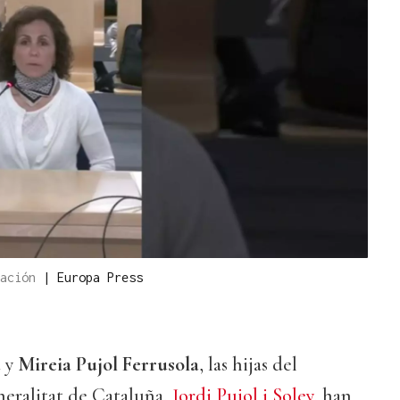
ración
|
Europa Press
a
y
Mireia Pujol Ferrusola
, las hijas del
neralitat de Cataluña,
Jordi Pujol i Soley
, han