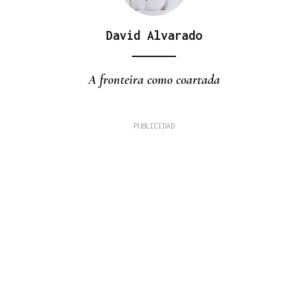
David Alvarado
A fronteira como coartada
LÍNEAS DE TRABAJO
Boborás recibe la visita del cónsul honorario de