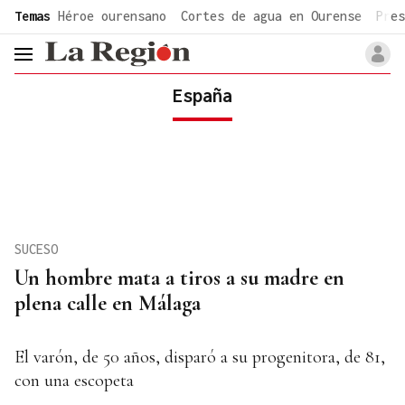
common.go-to-content
Temas
Héroe ourensano
Cortes de agua en Ourense
Pres
header.menu.open
España
SUCESO
Un hombre mata a tiros a su madre en
plena calle en Málaga
El varón, de 50 años, disparó a su progenitora, de 81,
con una escopeta