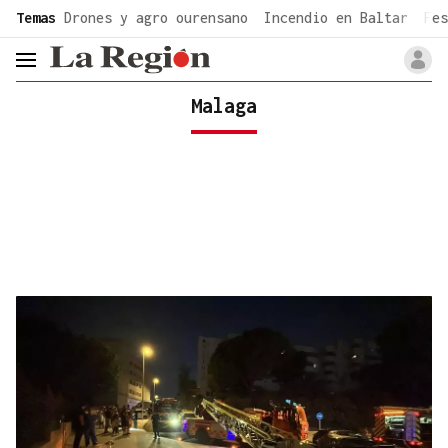
common.go-to-content
Temas
Drones y agro ourensano
Incendio en Baltar
Fes
header.menu.open
Malaga