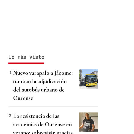
Lo más visto
Nuevo varapalo a Jácome:
tumban la adjudicación
del autobús urbano de
Ourense
La resistencia de las
academias de Ourense en
verano: sobrevivir gracias