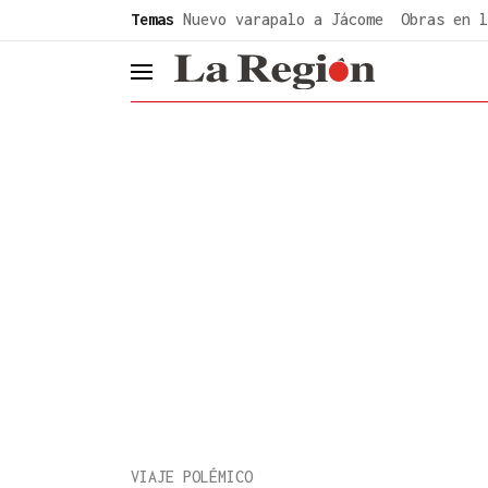
common.go-to-content
Temas
Nuevo varapalo a Jácome
Obras en l
header.menu.open
VIAJE POLÉMICO