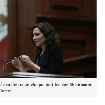
México desata un choque político con Sheinbaum
Cortés