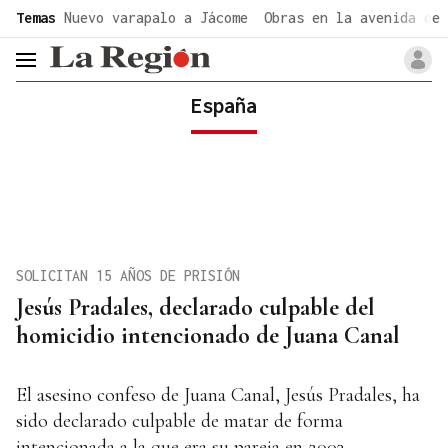
common.go-to-content
Temas
Nuevo varapalo a Jácome
Obras en la avenida de 
header.menu.open
España
SOLICITAN 15 AÑOS DE PRISIÓN
Jesús Pradales, declarado culpable del
homicidio intencionado de Juana Canal
El asesino confeso de Juana Canal, Jesús Pradales, ha
sido declarado culpable de matar de forma
intencionada a la que era su pareja en 2003