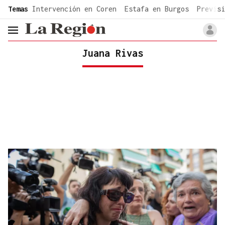
common.go-to-content
Temas
Intervención en Coren
Estafa en Burgos
Previsi
header.menu.open
Juana Rivas