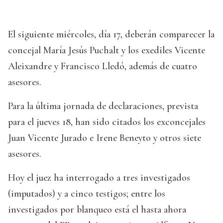
El siguiente miércoles, día 17, deberán comparecer la
concejal María Jesús Puchalt y los exediles Vicente
Aleixandre y Francisco Lledó, además de cuatro
asesores.
Para la última jornada de declaraciones, prevista
para el jueves 18, han sido citados los exconcejales
Juan Vicente Jurado e Irene Beneyto y otros siete
asesores.
Hoy el juez ha interrogado a tres investigados
(imputados) y a cinco testigos; entre los
investigados por blanqueo está el hasta ahora