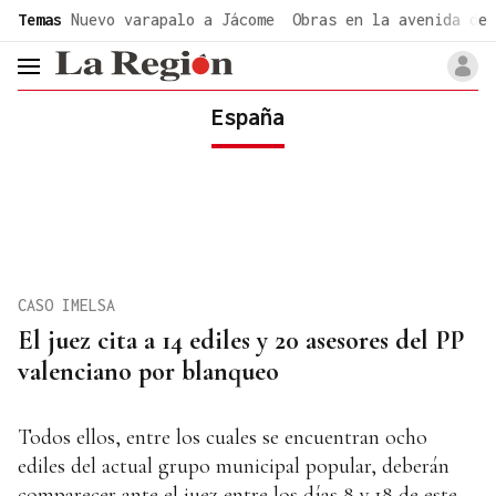
common.go-to-content
Temas
Nuevo varapalo a Jácome
Obras en la avenida de 
header.menu.open
España
CASO IMELSA
El juez cita a 14 ediles y 20 asesores del PP
valenciano por blanqueo
Todos ellos, entre los cuales se encuentran ocho
ediles del actual grupo municipal popular, deberán
comparecer ante el juez entre los días 8 y 18 de este