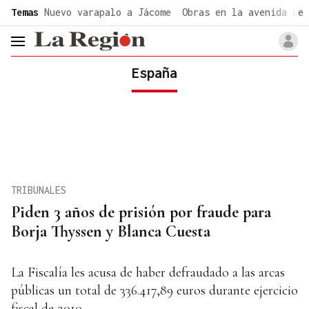
common.go-to-content
Temas
Nuevo varapalo a Jácome
Obras en la avenida de 
header.menu.open
España
TRIBUNALES
Piden 3 años de prisión por fraude para
Borja Thyssen y Blanca Cuesta
La Fiscalía les acusa de haber defraudado a las arcas
públicas un total de 336.417,89 euros durante ejercicio
fiscal de 2010