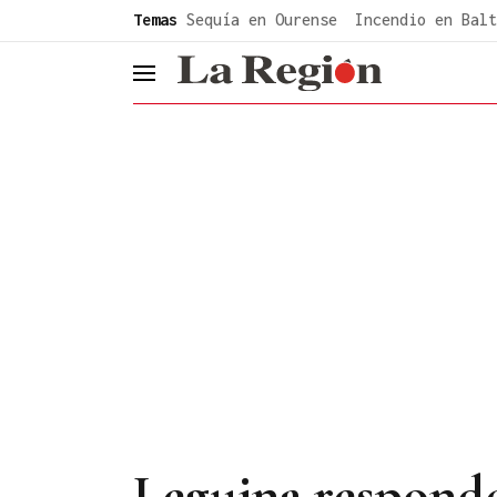
common.go-to-content
Temas
Sequía en Ourense
Incendio en Balt
header.menu.open
Leguina responde