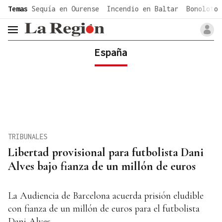
common.go-to-content
Temas
Sequía en Ourense
Incendio en Baltar
Bonoloto 
header.menu.open
España
TRIBUNALES
Libertad provisional para futbolista Dani
Alves bajo fianza de un millón de euros
La Audiencia de Barcelona acuerda prisión eludible
con fianza de un millón de euros para el futbolista
Dani Alves