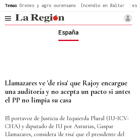
common.go-to-content
Temas
Drones y agro ourensano
Incendio en Baltar
Fes
header.menu.open
España
Llamazares ve 'de risa' que Rajoy encargue
una auditoría y no acepta un pacto si antes
el PP no limpia su casa
El portavoz de Justicia de Izquierda Plural (IU-ICV-
CHA) y diputado de IU por Asturias, Gaspar
Llamazares, considera 'de risa' que el presidente del