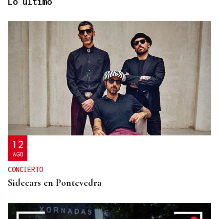
Lo último
HUELVA EN LLAMAS
El incendio forestal de Niebla roza las 20.000
hectáreas y está fuera de capacidad de extinción
12
AGO
CONCIERTO
Sidecars en Pontevedra