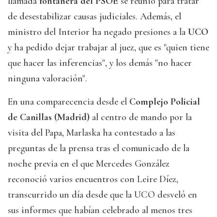
llamada
fontanera del PSOE
se reunió para tratar
de desestabilizar causas judiciales. Además, el
ministro del Interior ha negado presiones a la
UCO
y ha pedido dejar trabajar al juez, que es "quien tiene
que hacer las inferencias", y los demás "no hacer
ninguna valoración".
En una comparecencia desde el
Complejo Policial
de Canillas (Madrid)
al centro de mando por la
visita del Papa, Marlaska ha contestado a las
preguntas de la prensa tras el comunicado de la
noche previa en el que Mercedes González
reconoció varios encuentros con Leire Díez,
transcurrido un día desde que la UCO desveló en
sus informes que habían celebrado al menos tres