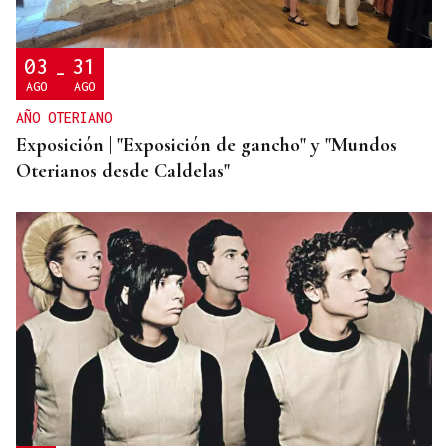
siguen en Ceuta y "blindar" la frontera con más
medios europeos
03
31
-
AGO
AGO
AÑO OTERIANO
Exposición | "Exposición de gancho" y "Mundos
Oterianos desde Caldelas"