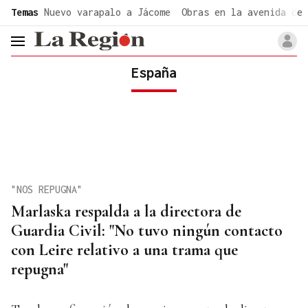
common.go-to-content
Temas
Nuevo varapalo a Jácome
Obras en la avenida de 
header.menu.open
España
"NOS REPUGNA"
Marlaska respalda a la directora de
Guardia Civil: "No tuvo ningún contacto
con Leire relativo a una trama que
repugna"