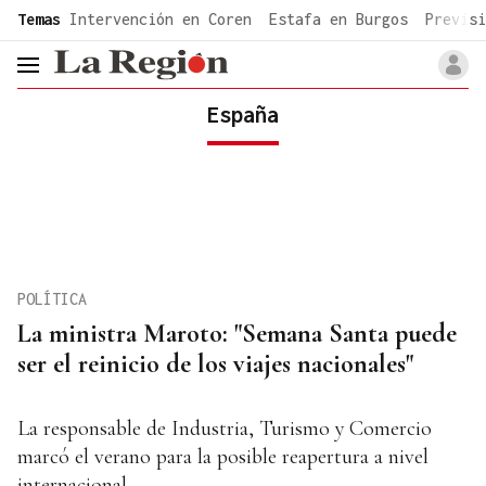
common.go-to-content
Temas
Intervención en Coren
Estafa en Burgos
Previsi
header.menu.open
España
POLÍTICA
La ministra Maroto: "Semana Santa puede
ser el reinicio de los viajes nacionales"
La responsable de Industria, Turismo y Comercio
marcó el verano para la posible reapertura a nivel
internacional