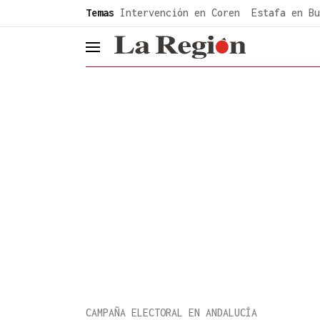
common.go-to-content
Temas
Intervención en Coren
Estafa en Bu
header.menu.open
CAMPAÑA ELECTORAL EN ANDALUCÍA