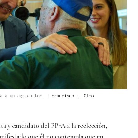
da a un agricultor.
|
Francisco J. Olmo
nta y candidato del PP-A a la reelección,
anifestado que él no contempla que en