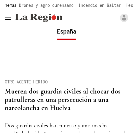
common.go-to-content
Temas
Drones y agro ourensano
Incendio en Baltar
Fes
header.menu.open
España
OTRO AGENTE HERIDO
Mueren dos guardia civiles al chocar dos
patrulleras en una persecución a una
narcolancha en Huelva
Dos guardia civiles han muerto y uno más ha