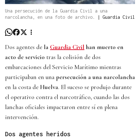
Una persecución de la Guardia Civil a una
narcolancha, en una foto de archivo.
|
Guardia Civil
Dos agentes de
la
Guardia Civil
han muerto en
acto de servicio
tras la colisión de dos
embarcaciones del Servicio Marítimo mientras
participaban en una
persecución a una narcolancha
en la costa de
Huelva
. El suceso se produjo durante
el operativo contra el narcotráfico, cuando las dos
lanchas oficiales impactaron entre sí en plena
intervención.
Dos agentes heridos