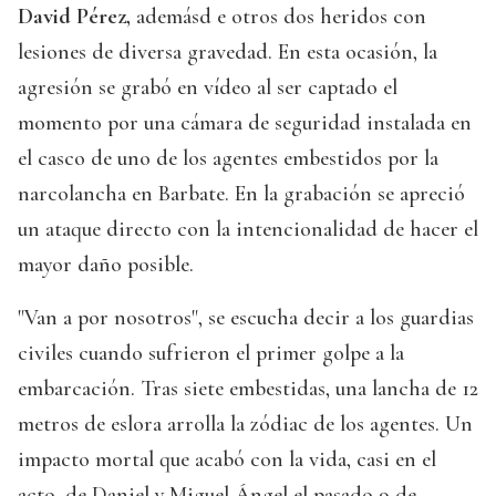
David Pérez,
ademásd e otros dos heridos con
lesiones de diversa gravedad. En esta ocasión, la
agresión se grabó en vídeo al ser captado el
momento por una cámara de seguridad instalada en
el casco de uno de los agentes embestidos por la
narcolancha en Barbate. En la grabación se apreció
un ataque directo con la intencionalidad de hacer el
mayor daño posible.
"Van a por nosotros", se escucha decir a los guardias
civiles cuando sufrieron el primer golpe a la
embarcación. Tras siete embestidas, una lancha de 12
metros de eslora arrolla la zódiac de los agentes. Un
impacto mortal que acabó con la vida, casi en el
acto, de Daniel y Miguel Ángel el pasado 9 de