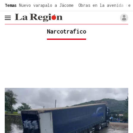
common.go-to-content
Temas
Nuevo varapalo a Jácome
Obras en la avenida de 
header.menu.open
Narcotrafico