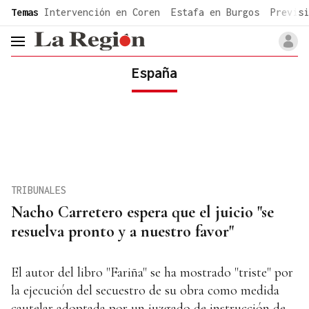
common.go-to-content
Temas
Intervención en Coren
Estafa en Burgos
Previsi
header.menu.open
España
TRIBUNALES
Nacho Carretero espera que el juicio "se
resuelva pronto y a nuestro favor"
El autor del libro "Fariña" se ha mostrado "triste" por
la ejecución del secuestro de su obra como medida
cautelar adoptada por un juzgado de instrucción de