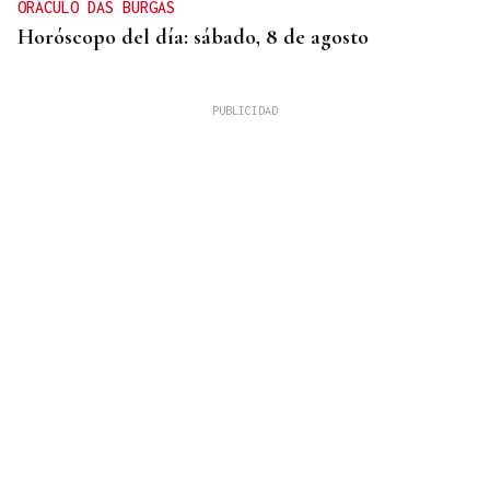
ORÁCULO DAS BURGAS
Horóscopo del día: sábado, 8 de agosto
XIX EDICIÓN
Galería | Brindis, música y tradición para
inaugurar la Feria del Viño de Monterrei, en fotos