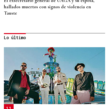
El exsecretario general de UAGA y su esposa,
hallados muertos con signos de violencia en
Tauste
Lo último
INCENDIO EN UN BARRANCO
Unos 200 efectivos combaten el incendio de Tírig,
que ya roza las 400 hectáreas
11