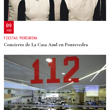
FALTA DE MEDIOS
Vivas pide expulsar de inmediato a migrantes que
siguen en Ceuta y "blindar" la frontera con más
medios europeos
09
AGO
FIESTAS PEREGRINA
Concierto de La Casa Azul en Pontevedra