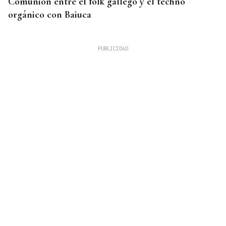
Comunión entre el folk gallego y el techno
orgánico con Baiuca
07
AGO
CON INSCRIPCIÓN
Observación astronómica en Aquis Querquennis