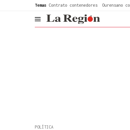
common.go-to-content
Temas
Contrato contenedores
Ourensano co
header.menu.open
POLÍTICA