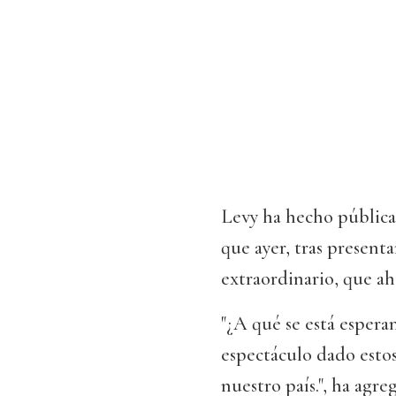
Levy ha hecho pública
que ayer, tras present
extraordinario, que ah
"¿A qué se está esper
espectáculo dado estos
nuestro país.", ha agre